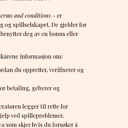
terms and conditions
– er
 og spillselskapet. De gjelder for
 benytter deg av en bonus eller
ilkårene informasjon om:
rdan du oppretter, verifiserer og
for betaling, gebyrer og
atøren legger til rette for
jelp ved spilleproblemer.
a som skjer hvis du forsøker å