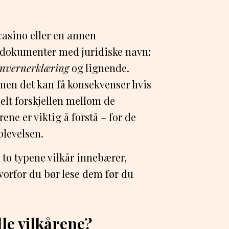
casino eller en annen
re dokumenter med juridiske navn:
onvernerklæring
og lignende.
 men det kan få konsekvenser hvis
sielt forskjellen mellom de
ene er viktig å forstå – for de
plevelsen.
 to typene vilkår innebærer,
orfor du bør lese dem før du
le vilkårene?