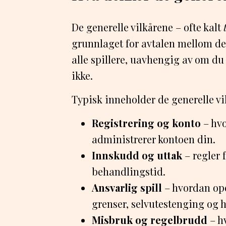
De generelle vilkårene – ofte kalt
grunnlaget for avtalen mellom deg
alle spillere, uavhengig av om du
ikke.
Typisk inneholder de generelle v
Registrering og konto
– hvo
administrerer kontoen din.
Innskudd og uttak
– regler 
behandlingstid.
Ansvarlig spill
– hvordan oper
grenser, selvutestenging og h
Misbruk og regelbrudd
– hv