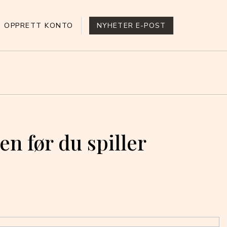
OPPRETT KONTO
NYHETER E-POST
en før du spiller