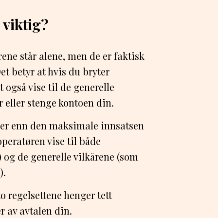
 viktig?
ene står alene, men de er faktisk
et betyr at hvis du bryter
 også vise til de generelle
r eller stenge kontoen din.
 mer enn den maksimale innsatsen
peratøren vise til både
 og de generelle vilkårene (som
).
 to regelsettene henger tett
 av avtalen din.