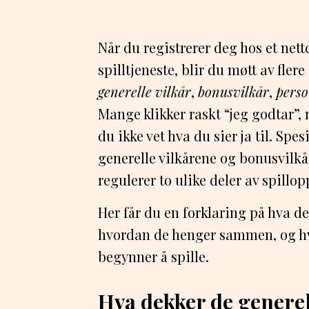
Når du registrerer deg hos et nett
spilltjeneste, blir du møtt av fle
generelle vilkår
,
bonusvilkår
,
pers
Mange klikker raskt “jeg godtar”,
du ikke vet hva du sier ja til. Spe
generelle vilkårene og bonusvilkår
regulerer to ulike deler av spillop
Her får du en forklaring på hva de
hvordan de henger sammen, og hv
begynner å spille.
Hva dekker de generel