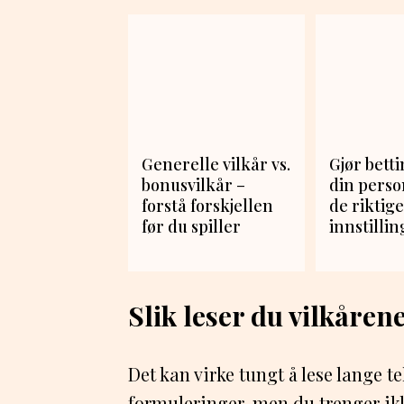
Generelle vilkår vs.
Gjør bett
bonusvilkår –
din perso
forstå forskjellen
de riktig
før du spiller
innstilli
Slik leser du vilkåre
Det kan virke tungt å lese lange te
formuleringer, men du trenger ikk