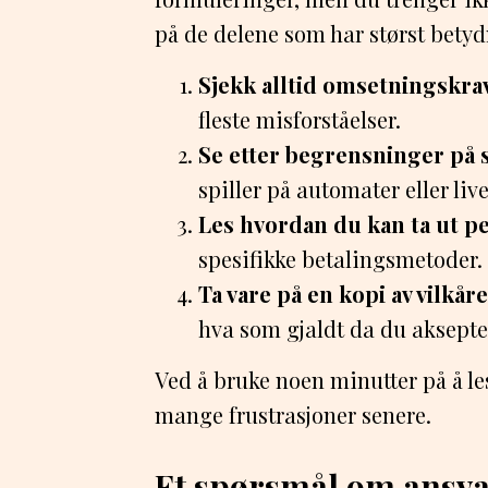
på de delene som har størst betyd
Sjekk alltid omsetningskrav
fleste misforståelser.
Se etter begrensninger på s
spiller på automater eller liv
Les hvordan du kan ta ut p
spesifikke betalingsmetoder.
Ta vare på en kopi av vilkår
hva som gjaldt da du aksepter
Ved å bruke noen minutter på å le
mange frustrasjoner senere.
Et spørsmål om ansva