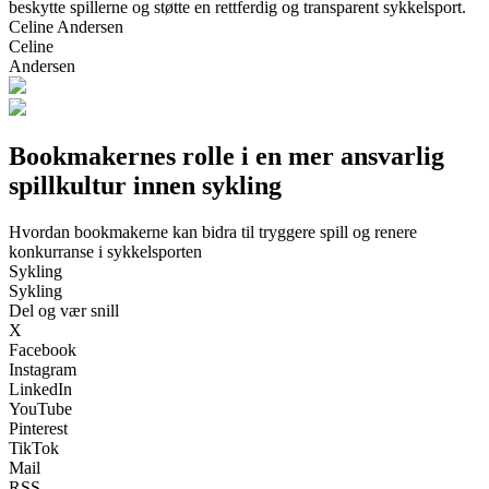
beskytte spillerne og støtte en rettferdig og transparent sykkelsport.
Celine Andersen
Celine
Andersen
Bookmakernes rolle i en mer ansvarlig
spillkultur innen sykling
Hvordan bookmakerne kan bidra til tryggere spill og renere
konkurranse i sykkelsporten
Sykling
Sykling
Del og vær snill
X
Facebook
Instagram
LinkedIn
YouTube
Pinterest
TikTok
Mail
RSS