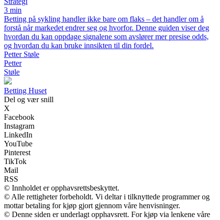
Strategi
3 min
Betting på sykling handler ikke bare om flaks – det handler om å
forstå når markedet endrer seg og hvorfor. Denne guiden viser deg
hvordan du kan oppdage signalene som avslører mer presise odds,
og hvordan du kan bruke innsikten til din fordel.
Petter Støle
Petter
Støle
Betting Huset
Del og vær snill
X
Facebook
Instagram
LinkedIn
YouTube
Pinterest
TikTok
Mail
RSS
© Innholdet er opphavsrettsbeskyttet.
© Alle rettigheter forbeholdt. Vi deltar i tilknyttede programmer og
mottar betaling for kjøp gjort gjennom våre henvisninger.
© Denne siden er underlagt opphavsrett. For kjøp via lenkene våre